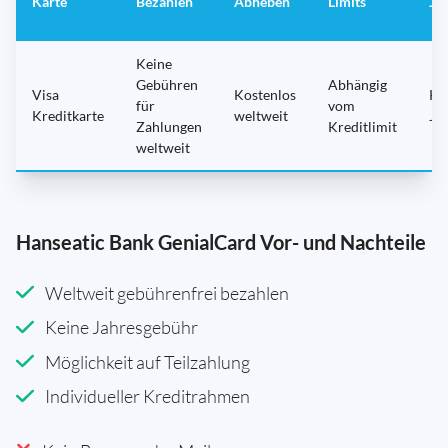
Karte
Bezahlen
Abheben
Limits
Ja
Keine
Gebühren
Abhängig
Visa
Kostenlos
Ke
für
vom
Kreditkarte
weltweit
Ja
Zahlungen
Kreditlimit
weltweit
Hanseatic Bank GenialCard Vor- und Nachteile
Weltweit gebührenfrei bezahlen
Keine Jahresgebühr
Möglichkeit auf Teilzahlung
Individueller Kreditrahmen