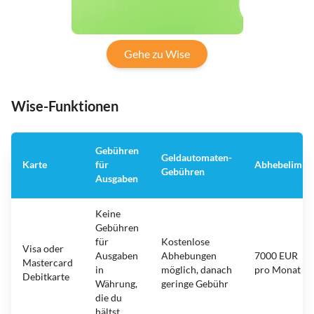
Gehe zu Wise
Wise-Funktionen
Gebühren
Geldautomaten-
Karte
für
Abhebelimit
Gebühren
Ausgaben
Keine
Gebühren
für
Kostenlose
Visa oder
Ausgaben
Abhebungen
7000 EUR
Mastercard
in
möglich, danach
pro Monat
Debitkarte
Währung,
geringe Gebühr
die du
hältst