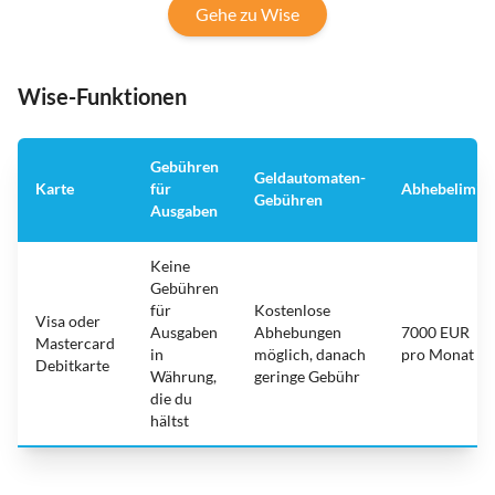
Gehe zu Wise
Wise-Funktionen
Gebühren
Geldautomaten-
Karte
für
Abhebelimit
Gebühren
Ausgaben
Keine
Gebühren
für
Kostenlose
Visa oder
Ausgaben
Abhebungen
7000 EUR
Mastercard
in
möglich, danach
pro Monat
Debitkarte
Währung,
geringe Gebühr
die du
hältst