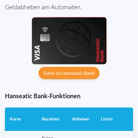
Geldabheben am Automaten.
Gehe zu Hanseatic Bank
Hanseatic Bank-Funktionen
Karte
Bezahlen
Abheben
Limits
Ja
Keine