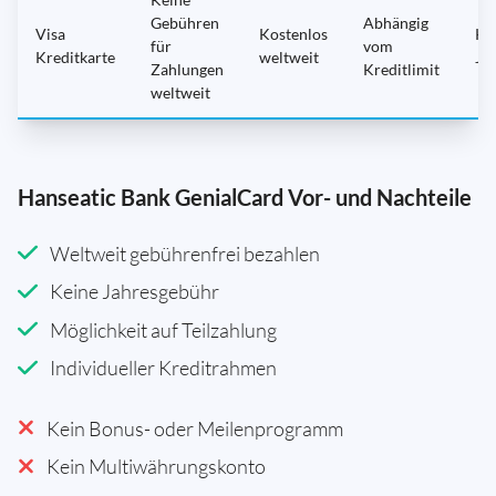
Gebühren
Abhängig
Visa
Kostenlos
Ke
für
vom
Kreditkarte
weltweit
Ja
Zahlungen
Kreditlimit
weltweit
Hanseatic Bank GenialCard Vor- und Nachteile
Weltweit gebührenfrei bezahlen
Keine Jahresgebühr
Möglichkeit auf Teilzahlung
Individueller Kreditrahmen
Kein Bonus- oder Meilenprogramm
Kein Multiwährungskonto