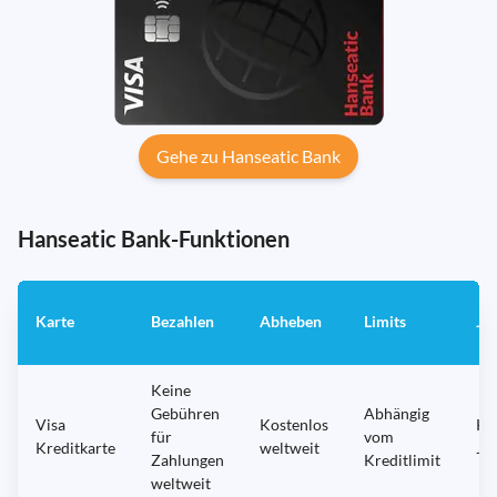
Gehe zu Hanseatic Bank
Hanseatic Bank-Funktionen
Karte
Bezahlen
Abheben
Limits
Ja
Keine
Gebühren
Abhängig
Visa
Kostenlos
Ke
für
vom
Kreditkarte
weltweit
Ja
Zahlungen
Kreditlimit
weltweit