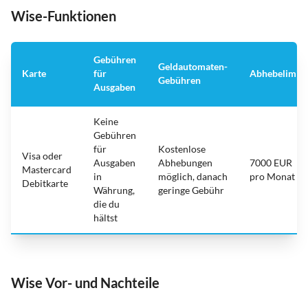
Wise-Funktionen
Gebühren
Geldautomaten-
Karte
für
Abhebelimit
Gebühren
Ausgaben
Keine
Gebühren
für
Kostenlose
Visa oder
Ausgaben
Abhebungen
7000 EUR
Mastercard
in
möglich, danach
pro Monat
Debitkarte
Währung,
geringe Gebühr
die du
hältst
Wise Vor- und Nachteile